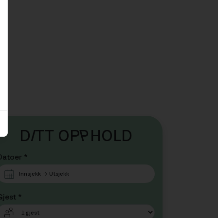
D
I
TT OP
P
HOLD
Datoer *
Gjest *