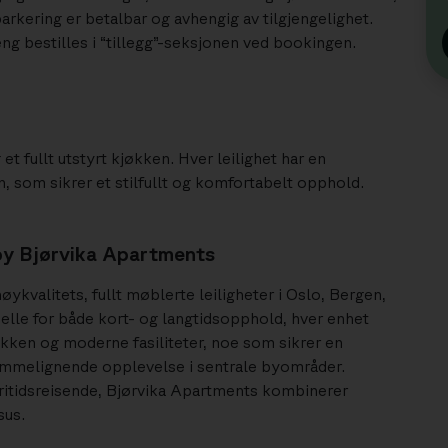
rkering er betalbar og avhengig av tilgjengelighet.
ng bestilles i “tillegg”-seksjonen ved bookingen.
et fullt utstyrt kjøkken. Hver leilighet har en
som sikrer et stilfullt og komfortabelt opphold.
y Bjørvika Apartments
ykvalitets, fullt møblerte leiligheter i Oslo, Bergen,
elle for både kort- og langtidsopphold, hver enhet
jøkken og moderne fasiliteter, noe som sikrer en
emmelignende opplevelse i sentrale byområder.
fritidsreisende, Bjørvika Apartments kombinerer
sus.