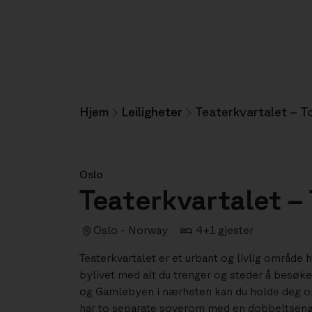
Hjem
Leiligheter
Teaterkvartalet – To
Oslo
Teaterkvartalet – 
Oslo - Norway
4+1 gjester
Teaterkvartalet er et urbant og livlig område 
bylivet med alt du trenger og steder å besøk
og Gamlebyen i nærheten kan du holde deg op
har to separate soverom med en dobbeltseng 