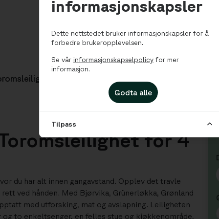
informasjonskapsler
Dette nettstedet bruker informasjonskapsler for å
forbedre brukeropplevelsen.
Se vår
informasjonskapselpolicy
for mer
informasjon.
romsleilighet for 4
Godta alle
Tilpass
Toromsleilighet for 4
hvor du har alt innen gangavstand. Opplev det travle
e rett ved hånden. Med Bjørvika, Grünerløkka, Grønland
ptatt med utforsking, mat og avslapning. Leiligheten
og to enkeltsenger, en felles stue og kjøkkenområde,