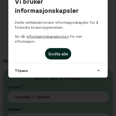
Vi bruker
informasjonskapsler
Dette nettstedet bruker informasjonskapsler for å
forbedre brukeropplevelsen.
Se vår
informasjonskapselpolicy
for mer
informasjon.
Godta alle
Hjem
Leiligheter
Teaterkvartalet - Ett Soverom
Tilpass
D
I
TT OP
P
HOLD
Datoer *
Gjester *