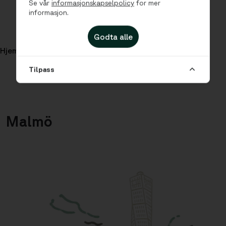
Se vår
informasjonskapselpolicy
for mer
informasjon.
Godta alle
Hjem
Cities
Malmö
Tilpass
Malmö