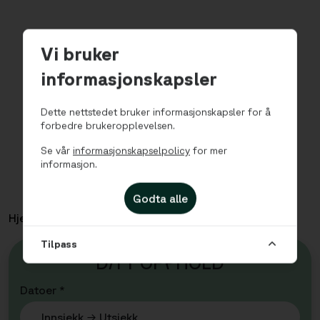
Vi bruker
informasjonskapsler
Dette nettstedet bruker informasjonskapsler for å
forbedre brukeropplevelsen.
Se vår
informasjonskapselpolicy
for mer
informasjon.
Godta alle
Hjem
Leiligheter
Pedersgata – Treromsleilighet for 5
Tilpass
D
I
TT OP
P
HOLD
Datoer *