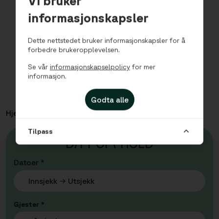
Vi bruker
informasjonskapsler
Dette nettstedet bruker informasjonskapsler for å
forbedre brukeropplevelsen.
Se vår
informasjonskapselpolicy
for mer
informasjon.
Godta alle
Hjem
Leiligheter
City - Studio
Tilpass
D
I
TT OP
P
HOLD
Datoer *
Gjester *