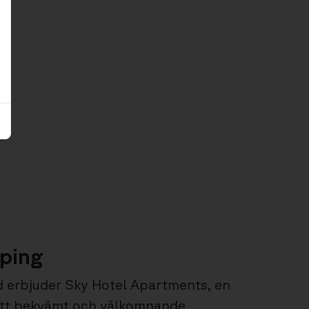
ping
tad erbjuder Sky Hotel Apartments, en
ett bekvämt och välkomnande