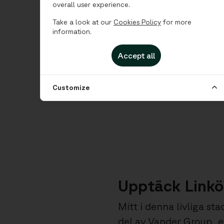
overall user experience.
Take a look at our
Cookies Policy
for more
information.
Accept all
Customize
Upptäck Linkö
Mitt i denna livliga s
del av Vander Group, 