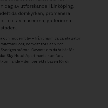
en dag av utforskande i Linköping.
edeltida domkyrkan, promenera
ler njut av museerna, gallerierna
 staden.
a och modernt liv – från charmiga gamla gator
versitetsmiljöer, hemvist för Saab och
v Sveriges största. Oavsett om du är här för
bjuder Sky Hotel Apartments komfort,
lkomnande – den perfekta basen för din