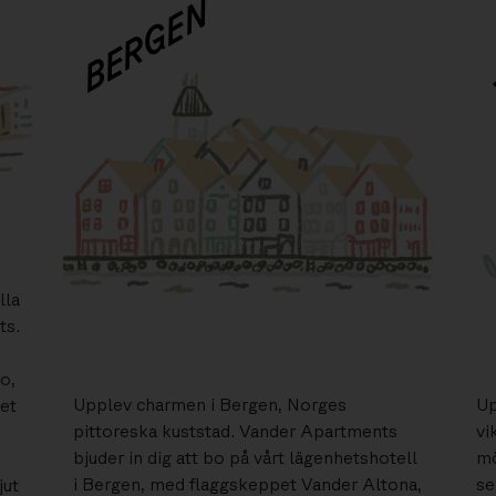
BERGEN
lla
ts.
d
o,
Upplev charmen i Bergen, Norges
Up
et
pittoreska kuststad. Vander Apartments
vi
bjuder in dig att bo på vårt lägenhetshotell
mö
i Bergen, med flaggskeppet Vander Altona,
se
jut