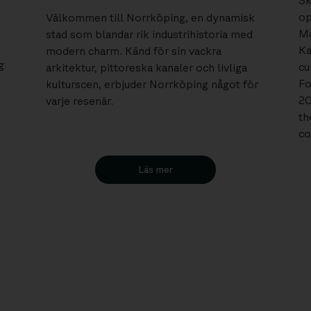
Sk
op
Välkommen till Norrköping, en dynamisk
Ma
stad som blandar rik industrihistoria med
Ka
modern charm. Känd för sin vackra
g
cu
arkitektur, pittoreska kanaler och livliga
Fo
kulturscen, erbjuder Norrköping något för
20
varje resenär.
th
co
Läs mer