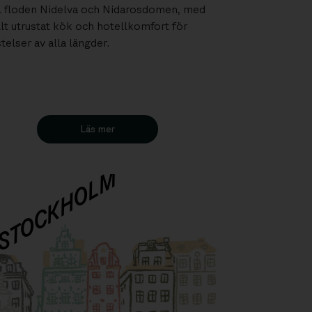
ll floden Nidelva och Nidarosdomen, med
llt utrustat kök och hotellkomfort för
stelser av alla längder.
Läs mer
STOCKHOLM