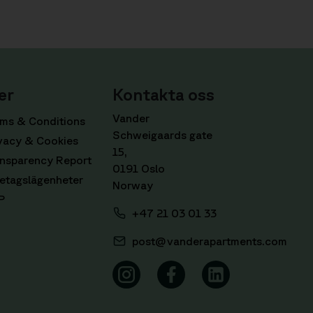
er
Kontakta oss
Vander
ms & Conditions
Schweigaards gate
vacy & Cookies
15,
nsparency Report
0191 Oslo
etagslägenheter
Norway
P
+47 21 03 01 33
post@vanderapartments.com