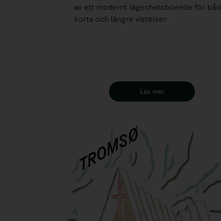
av ett modernt lägenhetsboende för bå
korta och längre vistelser.
Läs mer
TROMSØ