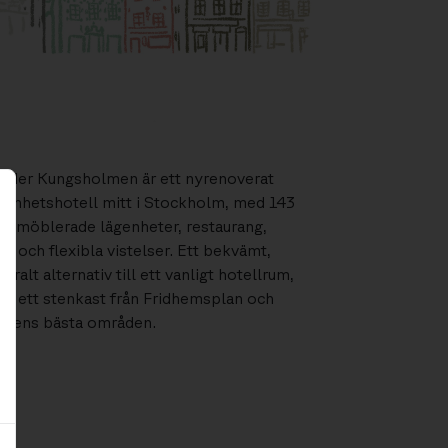
nder Kungsholmen är ett nyrenoverat
genhetshotell mitt i Stockholm, med 143
llt möblerade lägenheter, restaurang,
m och flexibla vistelser. Ett bekvämt,
ntralt alternativ till ett vanligt hotellrum,
ra ett stenkast från Fridhemsplan och
adens bästa områden.