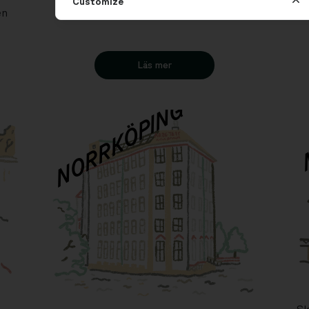
Customize
en
Läs mer
NORRKÖPING