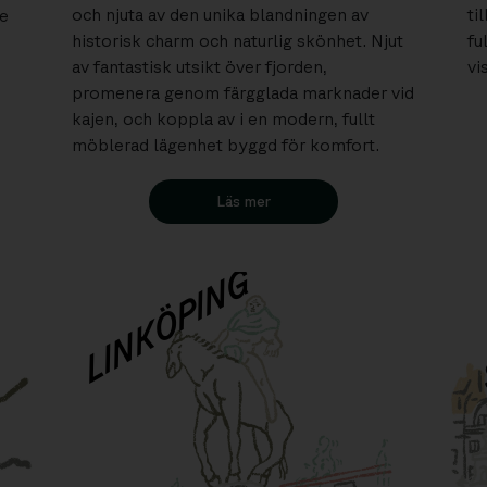
och njuta av den unika blandningen av
ti
de
historisk charm och naturlig skönhet. Njut
fu
av fantastisk utsikt över fjorden,
vi
promenera genom färgglada marknader vid
kajen, och koppla av i en modern, fullt
möblerad lägenhet byggd för komfort.
Läs mer
LINKÖPING