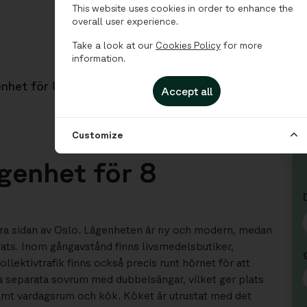
This website uses cookies in order to enhance the
overall user experience.
Take a look at our
Cookies Policy
for more
information.
enhet för 8
Accept all
Customize
ägenhet för 8
ästra sidan av Oslo. Lägenheten är ny och modern, medan
ats. Inom gångavstånd finns livsmedelsbutiker,
ollektivtrafik finns också precis runt hörnet för att
yra separata sovrum med dubbelsängar, vilket ger plats
amt vardagsrum och kök. Köket är utrustat med det