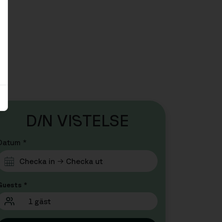
D
I
N VI
S
TELSE
Datum *
Guests *
1 gäst