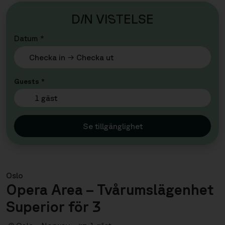
D
I
N VI
S
TELSE
Datum *
Guests *
1 gäst
Se tillgänglighet
Oslo
Opera Area – Tvårumslägenhet
Superior för 3