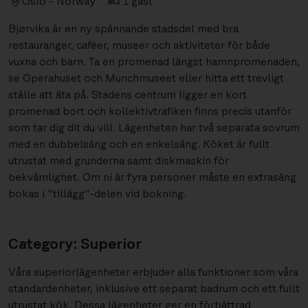
Oslo - Norway
1 gäst
Bjørvika är en ny spännande stadsdel med bra
restauranger, caféer, museer och aktiviteter för både
vuxna och barn. Ta en promenad längst hamnpromenaden,
se Operahuset och Munchmuseet eller hitta ett trevligt
ställe att äta på. Stadens centrum ligger en kort
promenad bort och kollektivtrafiken finns precis utanför
som tar dig dit du vill. Lägenheten har två separata sovrum
med en dubbelsäng och en enkelsäng. Köket är fullt
utrustat med grunderna samt diskmaskin för
bekvämlighet. Om ni är fyra personer måste en extrasäng
bokas i "tillägg"-delen vid bokning.
Category: Superior
Våra superiorlägenheter erbjuder alla funktioner som våra
standardenheter, inklusive ett separat badrum och ett fullt
utrustat kök. Dessa lägenheter ger en förbättrad