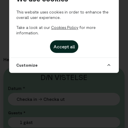
This website uses cookies in order to enhance the
overall user experience.
Take a look at our
Cookies Policy
for more
information.
Accept all
Hem
Lägenheter
Altona - Studio med bäddsoffa
Customize
D
I
N VI
S
TELSE
Datum *
Guests *
1 gäst