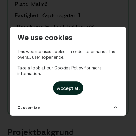
Plats:
Malmö
Fastighet:
Kaptensgatan 1
Utvecklare:
Evalon Utvikling AS
We use cookies
Ägare:
Eiendomsspar
Tillfällig operatör:
Sky Hotel Apartments
This website uses cookies in order to enhance the
overall user experience.
Slutlig operatör:
Vander (efter
Take a look at our
Cookies Policy
for more
renovering)
information.
Omfattning:
243 befintliga rum
Accept all
Status:
Under utveckling
Renoveringsperiod:
2026–2027
Customize
Projektbakgrund