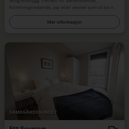
leilighetsbygg. Perfekt for alenereisende,
forretningsreisende, par eller venner som vil bo nær
restauranter, kafeer og shopping.
Mer informasjon
DAMSGÅRDSSUNDET
Ett Soverom