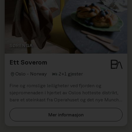
SØRENGA
Ett Soverom
Oslo - Norway
2+1 gjester
Fine og romslige leiligheter ved fjorden og
sjøpromenaden i hjertet av Oslos hotteste distrikt,
bare et steinkast fra Operahuset og det nye Munch-
museet. Perfekt valg for én til to perso...
Mer informasjon