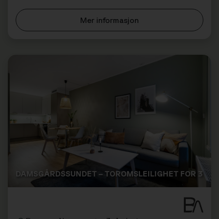
tilby. Perfekt for folk som reiser alene...
Mer informasjon
DAMSGÅRDSSUNDET – TOROMSLEILIGHET FOR 3