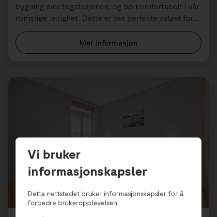
bygning nær togstasjonen, og bo komfortabelt i vår
romslige leilighet. Dette er det perfekte valget for
én til fire gje...
Mer informasjon
Vi bruker
informasjonskapsler
Dette nettstedet bruker informasjonskapsler for å
SOLSIDEN – TOROMSLEILIGHET FOR 4
forbedre brukeropplevelsen.