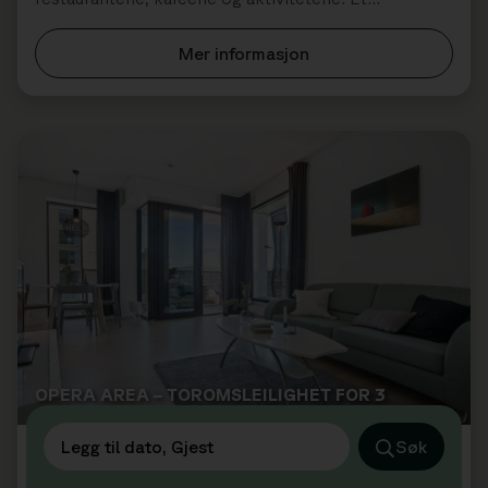
eksklusivt, men rimelig alternativ for &eac...
Mer informasjon
OPERA AREA – TOROMSLEILIGHET FOR 3
Legg til dato, Gjest
Søk