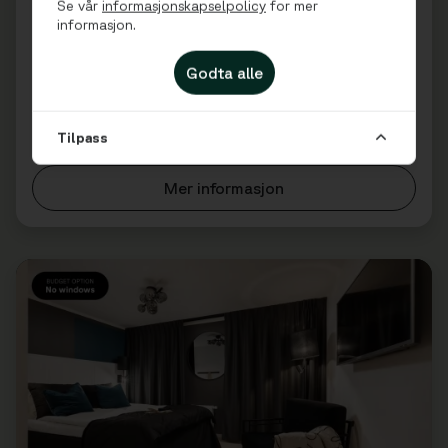
Se vår
informasjonskapselpolicy
for mer
informasjon.
Trondheim - Norway
4+1 gjester
Godta alle
Utforsk og nyt Trondheim med base i det vakre
Solsiden-distriktet. Våre største leiligheter ligger i
nye og moderne bygninger med to separate
Tilpass
soverom, og de er et komfortabelt alternativ...
Mer informasjon